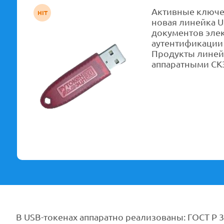
Активные ключе
HIT
новая линейка U
документов эле
аутентификации 
Продукты линей
аппаратными СК
В USB-токенах аппаратно реализованы: ГОСТ Р 