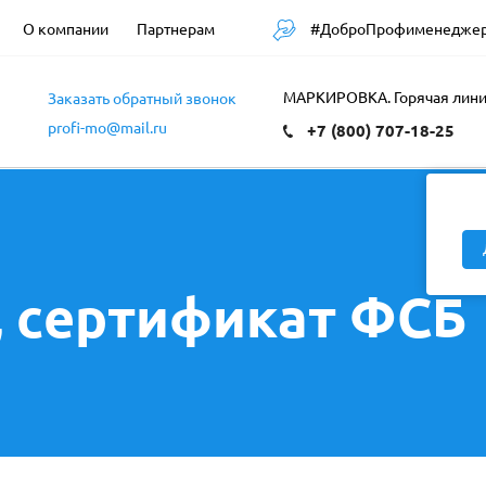
#ДоброПрофименедже
О компании
Партнерам
в
МАРКИРОВКА. Горячая лин
Заказать обратный звонок
profi-mo@mail.ru
5
+7 (800) 707-18-25
, сертификат ФСБ