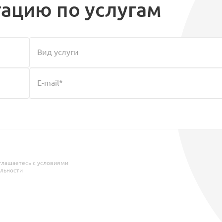
тацию по услугам
глашаетесь с условиями
льности